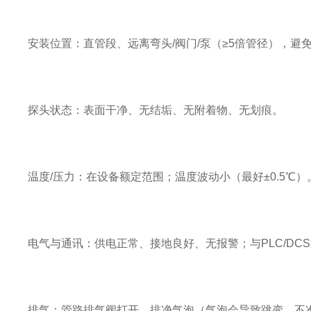
安装位置：直管段、远离弯头/阀门/泵（≥5倍管径），避
探头状态：表面干净、无结垢、无附着物、无划痕。
温度/压力：在设备额定范围；温度波动小（最好±0.5℃）
电气与通讯：供电正常、接地良好、无报警；与PLC/DC
排气：管路排气阀打开，排净气泡（气泡会导致跳变、不