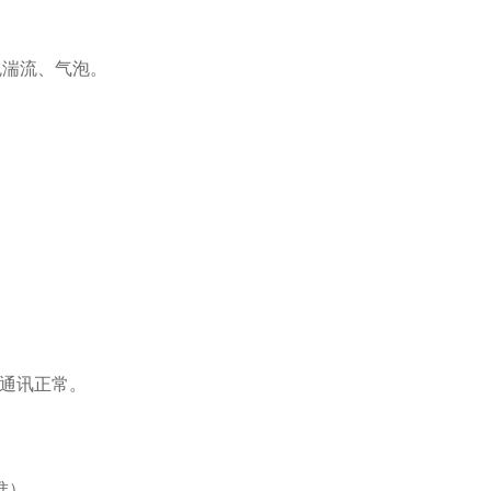
免湍流、气泡。
。
S通讯正常。
准）。