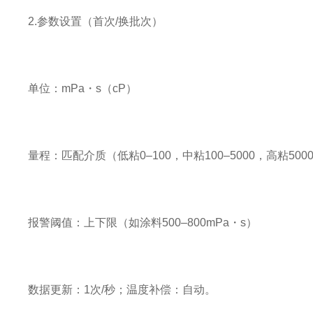
2.参数设置（首次/换批次）
单位：mPa・s（cP）
量程：匹配介质（低粘0–100，中粘100–5000，高粘500
报警阈值：上下限（如涂料500–800mPa・s）
数据更新：1次/秒；温度补偿：自动。