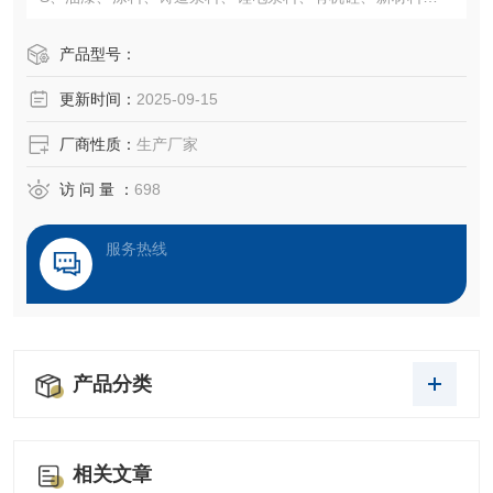
刻胶、研磨液、油墨、沥青、热熔胶、油品、润滑油、食品
饮料、牛奶、药品、化学助剂、锡膏、硅油、胶水、乳胶、
产品型号：
胶囊、氨水、酸碱液、胶粘剂。
更新时间：
2025-09-15
厂商性质：
生产厂家
访 问 量 ：
698
服务热线
产品分类
相关文章