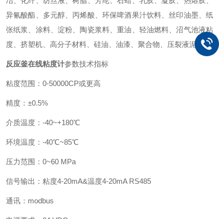
冶、化纤、纺丝液、树脂、芳纶、石蜡、乳胶、凝胶、热熔胶、
异氰酸酯、多元醇、丙烯酸、环保啤酒果汁饮料、丝印油墨、纸
张纸浆、涂料、淀粉、陶瓷浆料、重油、轻油燃料、沼气池液粘
度、挤塑机、高分子材料、硅油、油漆、聚合物、压裂液泥浆。
反应釜在线粘度计
参数技术指标
粘度范围：0-50000CP或更高
精度：±0.5%
介质温度：-40~+180℃
环境温度：-40℃~85℃
压力范围：0~60 MPa
信号输出：粘度4-20mA&温度4-20mA RS485
通讯：modbus