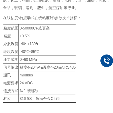
胶，化工，树脂，硅油硅胶，油漆，化纤，光纤，油墨，乳胶，
食品，玻璃，溶剂，塑料，航空煤油等行业。
在线粘度计(振动式在线粘度计)参数技术指标：
粘度范围
0-50000CP或更高
精度
±0.5%
介质温度
-40~+180℃
环境温度
-40℃~85℃
压力范围
0~60 MPa
信号输出
粘度4-20mA&温度4-20mA RS485
通讯
modbus
电源要求
24 VDC
连接方式
法兰或螺纹
材质
316 SS、哈氏合金C276